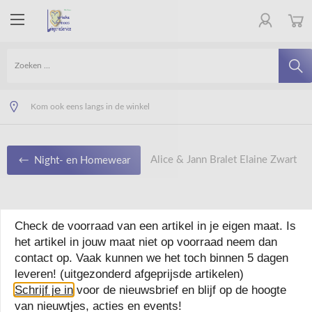
Veilig online winkelen
Uitstekende klantenservice
Kom ook eens langs in de winkel
Alice & Jann Bralet Elaine Zwart
Night- en Homewear
Alice & Jann Bralet
Check de voorraad van een artikel in je eigen maat. Is
het artikel in jouw maat niet op voorraad neem dan
Elaine Zwart
contact op. Vaak kunnen we het toch binnen 5 dagen
leveren! (uitgezonderd afgeprijsde artikelen)
Schrijf je in
voor de nieuwsbrief en blijf op de hoogte
van nieuwtjes, acties en events!