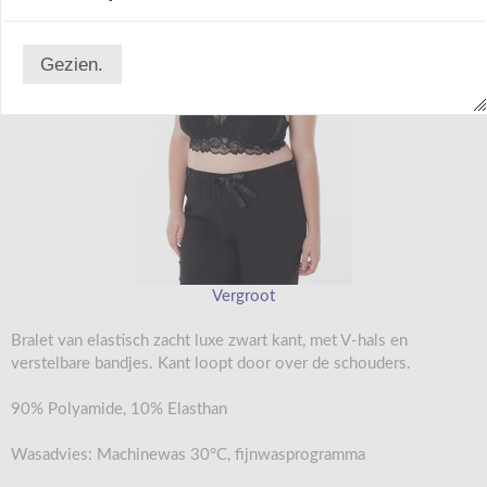
Gezien.
Vergroot
Bralet van elastisch zacht luxe zwart kant, met V-hals en
verstelbare bandjes. Kant loopt door over de schouders.
90% Polyamide, 10% Elasthan
Wasadvies: Machinewas 30°C, fijnwasprogramma