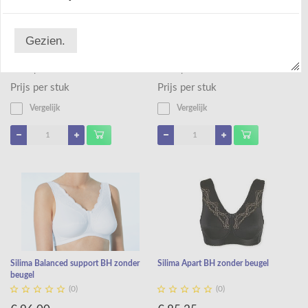
Silima Flora BH Champagne
Silima Suzanne beugel BH Apricot
Gezien.










(0)
(0)
€ 69,95
€ 89,95
Prijs per stuk
Prijs per stuk
Vergelijk
Vergelijk
Silima Balanced support BH zonder
Silima Apart BH zonder beugel
beugel










(0)
(0)