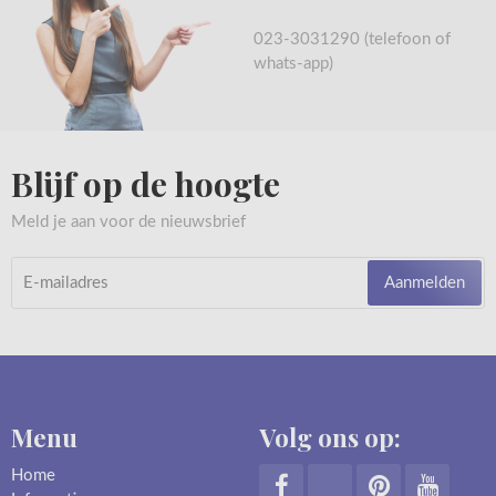
023-3031290 (telefoon of
whats-app)
Blijf op de hoogte
Meld je aan voor de nieuwsbrief
Aanmelden
Menu
Volg ons op:
Home