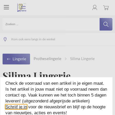
Veilig online winkelen
Uitstekende klantenservice
Kom ook eens langs in de winkel
Protheselingerie
Silima Lingerie
Lingerie
Silima Lingerie
Check de voorraad van een artikel in je eigen maat.
Is het artikel in jouw maat niet op voorraad neem dan
contact op. Vaak kunnen we het toch binnen 5 dagen
leveren! (uitgezonderd afgeprijsde artikelen)
Schrijf je in
voor de nieuwsbrief en blijf op de hoogte
van nieuwtjes, acties en events!